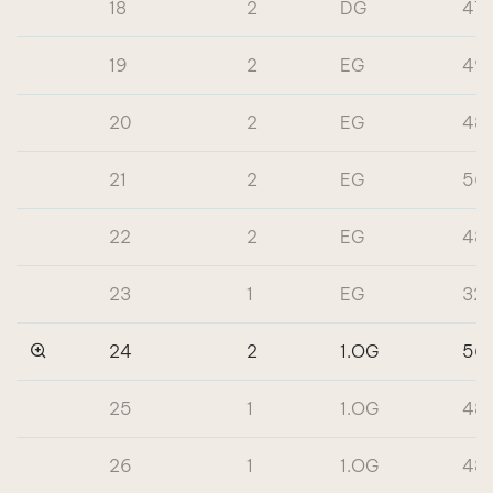
18
2
DG
47.
19
2
EG
49
20
2
EG
48
21
2
EG
56
22
2
EG
48
23
1
EG
32
24
2
1.OG
56
25
1
1.OG
48
26
1
1.OG
48