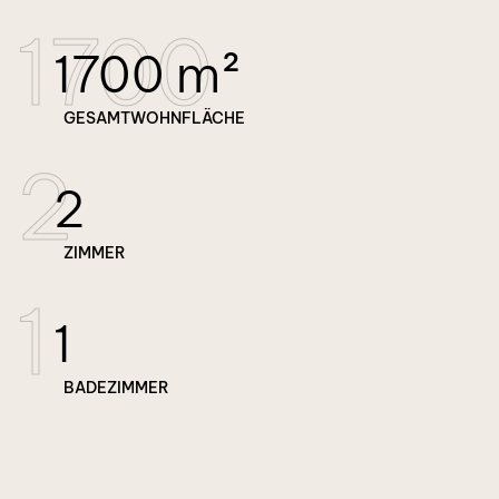
1700
1700 m²
GESAMTWOHNFLÄCHE
2
2
ZIMMER
1
1
BADEZIMMER