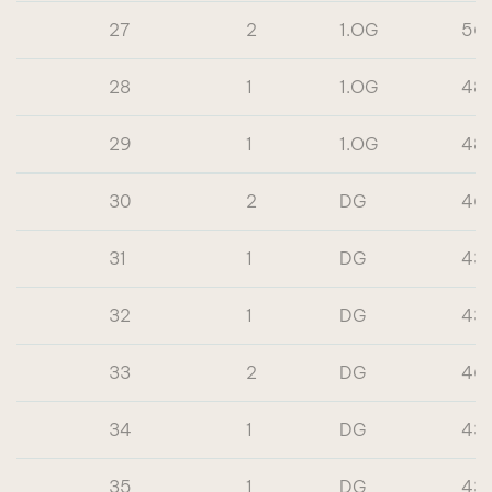
27
2
1.OG
56
28
1
1.OG
48
29
1
1.OG
48
30
2
DG
46
31
1
DG
43
32
1
DG
43
33
2
DG
46
34
1
DG
43
35
1
DG
43