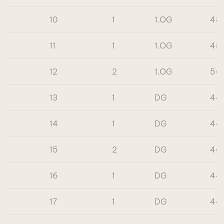
10
1
1.OG
48
11
1
1.OG
48
12
2
1.OG
56
13
1
DG
44
14
1
DG
44
15
2
DG
46
16
1
DG
44
17
1
DG
44